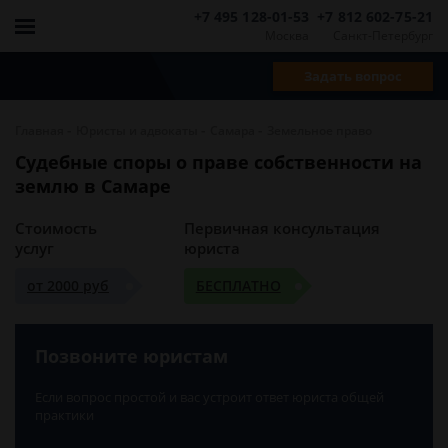
+7 495 128-01-53
+7 812 602-75-21
Москва
Санкт-Петербург
Задать вопрос
-
-
-
Главная
Юристы и адвокаты
Самара
Земельное право
Судебные споры о праве собственности на
землю в Самаре
Стоимость
Первичная консультация
услуг
юриста
от 2000 руб
БЕСПЛАТНО
Позвоните юристам
Если вопрос простой и вас устроит ответ юриста общей
практики