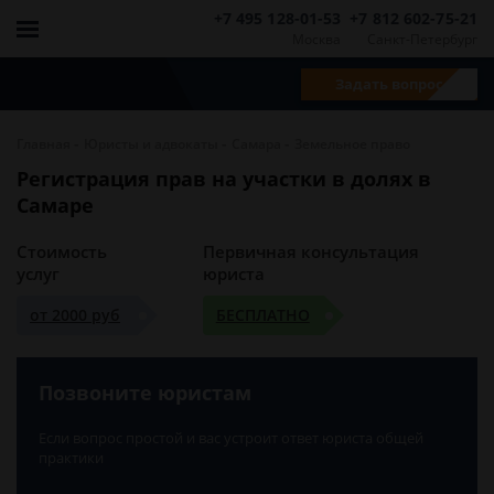
+7 495 128-01-53
+7 812 602-75-21
Москва
Санкт-Петербург
Задать вопрос
-
-
-
Главная
Юристы и адвокаты
Самара
Земельное право
Регистрация прав на участки в долях в
Самаре
Стоимость
Первичная консультация
услуг
юриста
от 2000 руб
БЕСПЛАТНО
Позвоните юристам
Если вопрос простой и вас устроит ответ юриста общей
практики