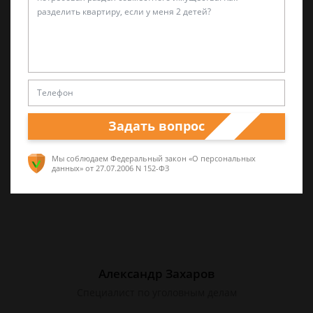
Валерий Виноградов
Старший юрист
Опыт работы частной практики почти 12 лет.
Большой стаж службы в следственных
Задать вопрос
органах.
Мы соблюдаем Федеральный закон «О персональных
данных»
от 27.07.2006 N 152-ФЗ
Александр Захаров
Специалист по уголовным делам