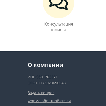
Консультация
юриста
О компании
ИНН 8501762371
ОГРН 1175029690043
Задать вопрос
Форма обратной связи