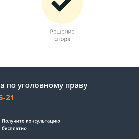
Решение
спора
а по уголовному праву
5-21
Сергей - юрист-консультант
Получите консультацию
Здравствуйте! Я дежурный
бесплатно
юрист-консультант сайта,
Сергей Юрьевич