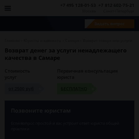
+7 495 128-01-53
+7 812 602-75-21
Москва
Санкт-Петербург
Задать вопрос
-
-
-
Главная
Юристы и адвокаты
Самара
Возврат товара или услуги
Возврат денег за услуги ненадлежащего
качества в Самаре
Стоимость
Первичная консультация
услуг
юриста
от 2500 руб
БЕСПЛАТНО
Позвоните юристам
Если вопрос простой и вас устроит ответ юриста общей
практики