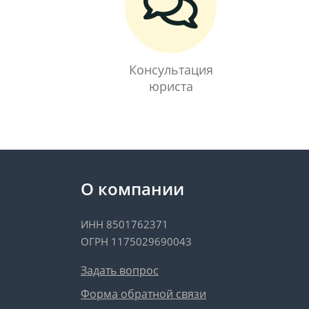
Консультация
юриста
О компании
ИНН 8501762371
ОГРН 1175029690043
Задать вопрос
Форма обратной связи