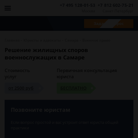
+7 495 128-01-53
+7 812 602-75-21
Москва
Санкт-Петербург
Задать вопрос
-
-
-
Главная
Юристы и адвокаты
Самара
Военное право
Решение жилищных споров
военнослужащих в Самаре
Стоимость
Первичная консультация
услуг
юриста
от 2500 руб
БЕСПЛАТНО
Позвоните юристам
Если вопрос простой и вас устроит ответ юриста общей
практики