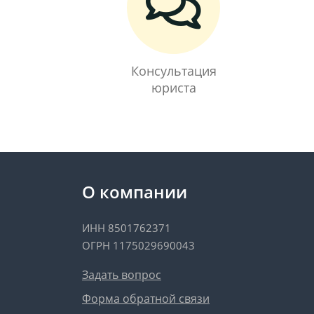
Консультация
юриста
О компании
ИНН 8501762371
ОГРН 1175029690043
Задать вопрос
Форма обратной связи