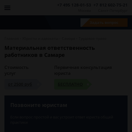
+7 495 128-01-53
+7 812 602-75-21
Москва
Санкт-Петербург
Задать вопрос
-
-
-
Главная
Юристы и адвокаты
Самара
Трудовое право
Материальная ответственность
работников в Самаре
Стоимость
Первичная консультация
услуг
юриста
от 2500 руб
БЕСПЛАТНО
Позвоните юристам
Если вопрос простой и вас устроит ответ юриста общей
практики