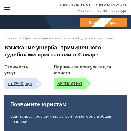
+7 495 128-01-53
+7 812 602-75-21
Москва
Санкт-Петербург
Задать вопрос
-
-
-
Главная
Юристы и адвокаты
Самара
Судебные приставы
Взыскание ущерба, причиненного
судебными приставами в Самаре
Стоимость
Первичная консультация
услуг
юриста
от 2500 руб
БЕСПЛАТНО
Позвоните юристам
Если вопрос простой и вас устроит ответ юриста общей
практики