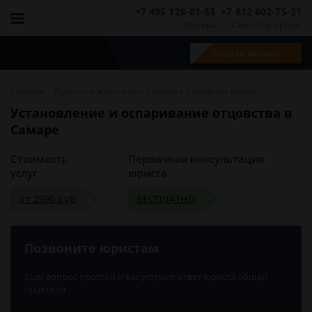
+7 495 128-01-53
+7 812 602-75-21
Москва
Санкт-Петербург
Задать вопрос
-
-
-
Главная
Юристы и адвокаты
Самара
Семейное право
Установление и оспаривание отцовства в
Самаре
Стоимость
Первичная консультация
услуг
юриста
от 2500 руб
БЕСПЛАТНО
Позвоните юристам
Если вопрос простой и вас устроит ответ юриста общей
практики