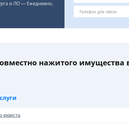
урга и ЛО — Ежедневно,
совместно нажитого имущества 
слуги
о юриста