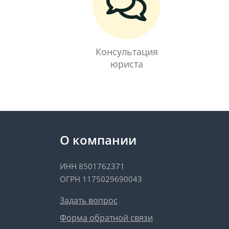
Консультация
юриста
О компании
ИНН 8501762371
ОГРН 1175029690043
Задать вопрос
Форма обратной связи