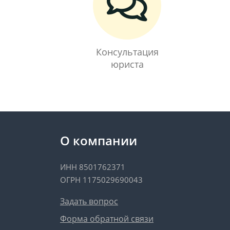
Консультация
юриста
О компании
ИНН 8501762371
ОГРН 1175029690043
Задать вопрос
Форма обратной связи