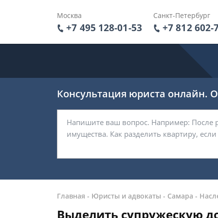
Москва
Санкт-Петербург
+7 495 128-01-53
+7 812 602-
Консультация юриста онлайн. От
Главная
-
Юристы и адвокаты
-
Самара
-
Насл
Выделить супружескую до