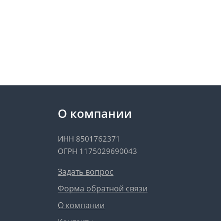
О компании
ИНН 8501762371
ОГРН 1175029690043
Задать вопрос
Форма обратной связи
О компании