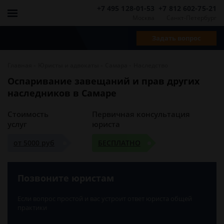
+7 495 128-01-53
+7 812 602-75-21
Москва
Санкт-Петербург
Задать вопрос
-
-
-
Главная
Юристы и адвокаты
Самара
Наследство
Оспаривание завещаний и прав других
наследников в Самаре
Стоимость
Первичная консультация
услуг
юриста
от 5000 руб
БЕСПЛАТНО
Позвоните юристам
Если вопрос простой и вас устроит ответ юриста общей
практики