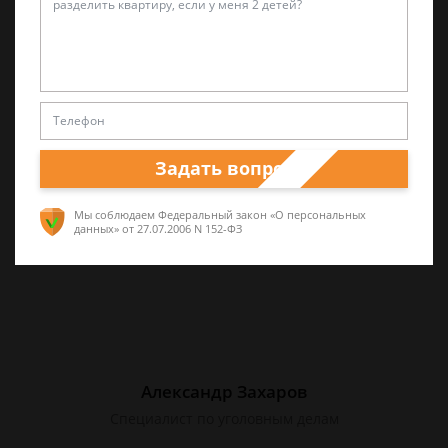
Лариса Матвиенко
Практикующий эксперт по УКРФ
Уголовные дела (суд, следствие) любой
сложности. Четкое правдивое изложение
перспектив спора и грамотная работа по
Задать вопрос
сбору доказательств. Работа на результат.
Мы соблюдаем Федеральный закон «О персональных
данных»
от 27.07.2006 N 152-ФЗ
Александр Захаров
Специалист по уголовным делам