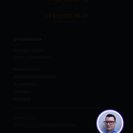
Москва
+7 812 602-75-21
Санкт-Петербург
О компании
ИНН 8501762371
ОГРН 1175029690043
Задать вопрос
Форма обратной связи
О компании
Контакты
Вакансии
Карта сайта
Обработка персональных данных