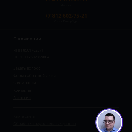
Москва
+7 812 602-75-21
Санкт-Петербург
О компании
ИНН 8501762371
ОГРН 1175029690043
Задать вопрос
Форма обратной связи
О компании
Контакты
Вакансии
Карта сайта
Обработка персональных данных