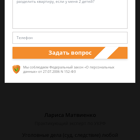
Валерий Виноградов
Старший юрист
Опыт работы частной практики почти 12 лет.
Большой стаж службы в следственных
органах.
Задать вопрос
Мы соблюдаем Федеральный закон «О персональных
данных»
от 27.07.2006 N 152-ФЗ
Лариса Матвиенко
Практикующий эксперт по УКРФ
Уголовные дела (суд, следствие) любой