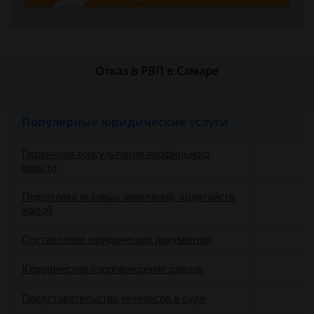
Отказ в РВП в Самаре
Популярные юридические услуги
Первичная консультация профильного
юриста
Подготовка исковых заявлений, ходатайств,
жалоб
Составление юридических документов
Юридическое сопровождение сделок
о
Представительство интересов в суде