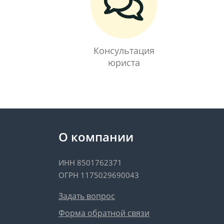
Консультация
юриста
О компании
ИНН 8501762371
ОГРН 1175029690043
Задать вопрос
Форма обратной связи