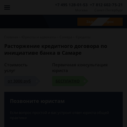
+7 495 128-01-53
+7 812 602-75-21
Москва
Санкт-Петербург
Задать вопрос
-
-
-
Главная
Юристы и адвокаты
Самара
Кредиты
Расторжение кредитного договора по
инициативе банка в Самаре
Стоимость
Первичная консультация
услуг
юриста
от 3000 руб
БЕСПЛАТНО
Позвоните юристам
Если вопрос простой и вас устроит ответ юриста общей
практики