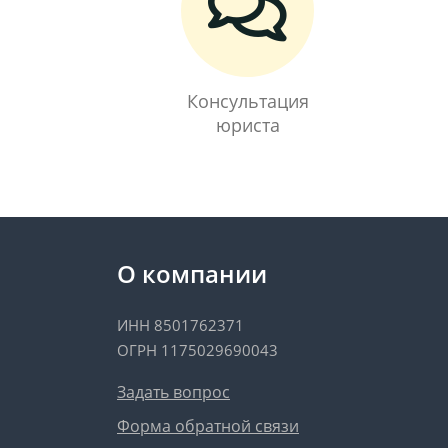
Консультация
юриста
О компании
ИНН 8501762371
ОГРН 1175029690043
Задать вопрос
Форма обратной связи