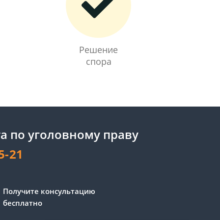
Решение
спора
а по уголовному праву
5-21
Сергей - юрист-консультант
Получите консультацию
Здравствуйте! Я дежурный
бесплатно
юрист-консультант сайта,
Сергей Юрьевич