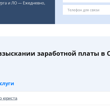
урга и ЛО — Ежедневно,
 взыскании заработной платы в 
слуги
о юриста