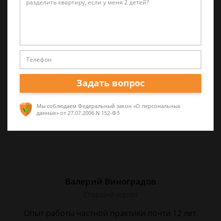
Александр Захаров
Специалист по уголовным делам
5 лет опыта частной юридической практики,
а также работал в прокуратуре и
следственных органах
Задать вопрос
Мы соблюдаем Федеральный закон «О персональных
данных»
от 27.07.2006 N 152-ФЗ
Валерий Виноградов
Старший юрист
Опыт работы частной практики почти 12 лет.