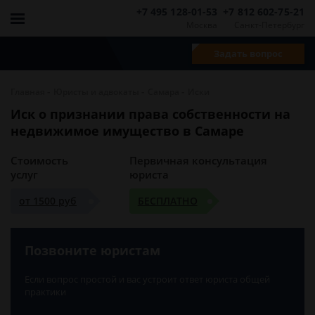
+7 495 128-01-53
+7 812 602-75-21
Москва
Санкт-Петербург
Задать вопрос
-
-
-
Главная
Юристы и адвокаты
Самара
Иски
Иск о признании права собственности на
недвижимое имущество в Самаре
Стоимость
Первичная консультация
услуг
юриста
от 1500 руб
БЕСПЛАТНО
Позвоните юристам
Если вопрос простой и вас устроит ответ юриста общей
практики