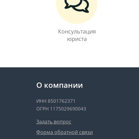
Консультация
юриста
О компании
ИНН 8501762371
ОГРН 1175029690043
Задать вопрос
Форма обратной связи