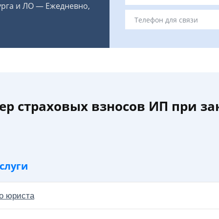
урга и ЛО — Ежедневно,
ер страховых взносов ИП при з
слуги
о юриста