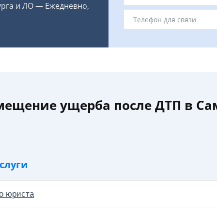
урга и ЛО — Ежедневно,
мещение ущерба после ДТП в Са
слуги
о юриста