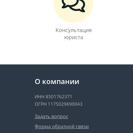
Консультация
юриста
О компании
ИНН 8501762371
ОГРН 1175029690043
Задать вопрос
Форма обратной связи