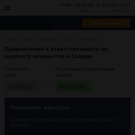
+7 495 128-01-53
+7 812 602-75-21
Москва
Санкт-Петербург
Задать вопрос
-
-
-
Главная
Юристы и адвокаты
Самара
Алименты
Привлечение к ответственности за
неуплату алиментов в Самаре
Стоимость
Первичная консультация
услуг
юриста
от 2000 руб
БЕСПЛАТНО
Позвоните юристам
Если вопрос простой и вас устроит ответ юриста общей
практики