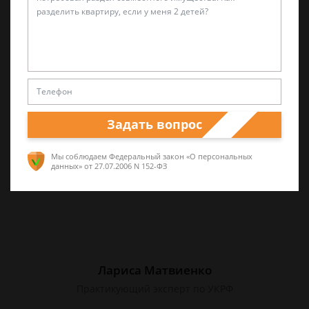
Александр Захаров
Специалист по уголовным делам
5 лет опыта частной юридической практики,
а также работал в прокуратуре и
следственных органах
Задать вопрос
Мы соблюдаем Федеральный закон «О персональных
данных»
от 27.07.2006 N 152-ФЗ
Лариса Матвиенко
Практикующий эксперт по УКРФ