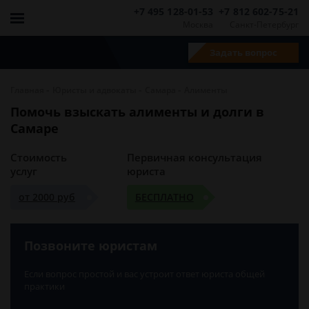
+7 495 128-01-53
+7 812 602-75-21
Москва
Санкт-Петербург
Задать вопрос
-
-
-
Главная
Юристы и адвокаты
Самара
Алименты
Помочь взыскать алименты и долги в
Самаре
Стоимость
Первичная консультация
услуг
юриста
от 2000 руб
БЕСПЛАТНО
Позвоните юристам
Если вопрос простой и вас устроит ответ юриста общей
практики