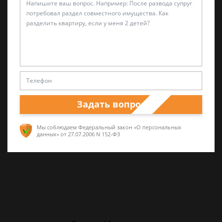
Александр Захаров
Специалист по уголовным делам
5 лет опыта частной юридической практики,
Задать вопрос
а также работал в прокуратуре и
следственных органах
Мы соблюдаем Федеральный закон «О персональных
данных»
от 27.07.2006 N 152-ФЗ