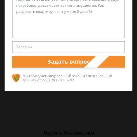
Александр Захаров
Специалист по уголовным делам
5 лет опыта частной юридической практики,
а также работал в прокуратуре и
Задать вопрос
следственных органах
Мы соблюдаем Федеральный закон «О персональных
данных»
от 27.07.2006 N 152-ФЗ
Лариса Матвиенко