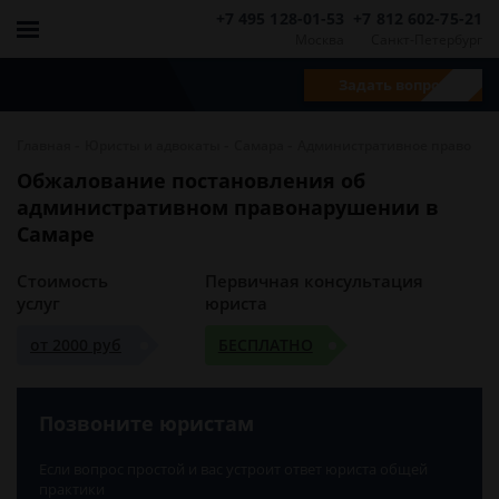
+7 495 128-01-53
+7 812 602-75-21
Москва
Санкт-Петербург
Задать вопрос
-
-
-
Главная
Юристы и адвокаты
Самара
Административное право
Обжалование постановления об
административном правонарушении в
Самаре
Стоимость
Первичная консультация
услуг
юриста
от 2000 руб
БЕСПЛАТНО
Позвоните юристам
Если вопрос простой и вас устроит ответ юриста общей
практики