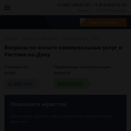
+7 495 128-01-53
+7 812 602-75-21
Москва
Санкт-Петербург
Задать вопрос
-
-
-
Главная
Юристы и адвокаты
Ростов-на-Дону
ЖКХ
Вопросы по оплате коммунальных услуг в
Ростове-на-Дону
Стоимость
Первичная консультация
услуг
юриста
от 3000 руб
БЕСПЛАТНО
Позвоните юристам
Если вопрос простой и вас устроит ответ юриста общей
практики