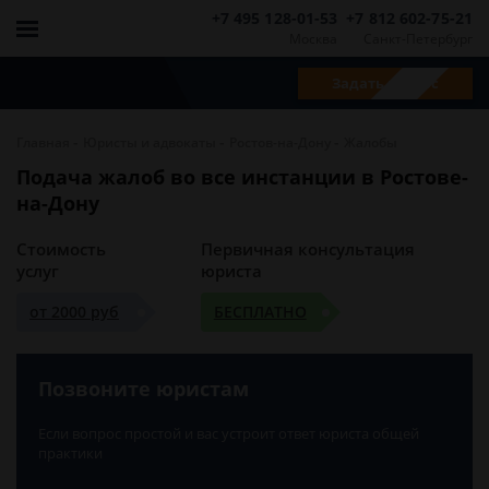
+7 495 128-01-53
+7 812 602-75-21
Москва
Санкт-Петербург
Задать вопрос
-
-
-
Главная
Юристы и адвокаты
Ростов-на-Дону
Жалобы
Подача жалоб во все инстанции в Ростове-
на-Дону
Стоимость
Первичная консультация
услуг
юриста
от 2000 руб
БЕСПЛАТНО
Позвоните юристам
Если вопрос простой и вас устроит ответ юриста общей
практики