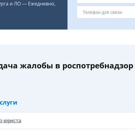
урга и ЛО — Ежедневно,
дача жалобы в роспотребнадзор 
слуги
о юриста