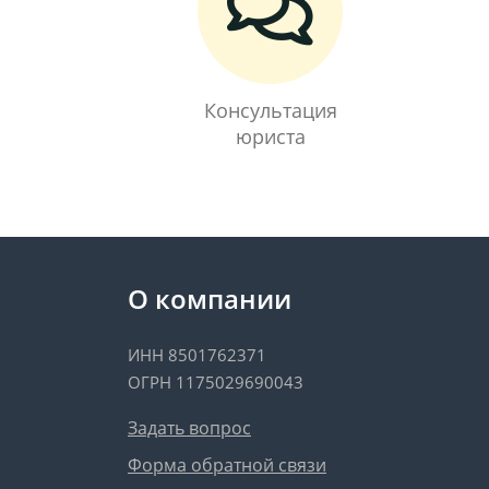
Консультация
юриста
О компании
ИНН 8501762371
ОГРН 1175029690043
Задать вопрос
Форма обратной связи