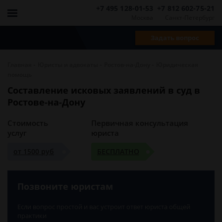
+7 495 128-01-53
+7 812 602-75-21
Москва
Санкт-Петербург
Задать вопрос
-
-
-
Главная
Юристы и адвокаты
Ростов-на-Дону
Юридическая
помощь
Составление исковых заявлений в суд в
Ростове-на-Дону
Стоимость
Первичная консультация
услуг
юриста
от 1500 руб
БЕСПЛАТНО
Позвоните юристам
Если вопрос простой и вас устроит ответ юриста общей
практики