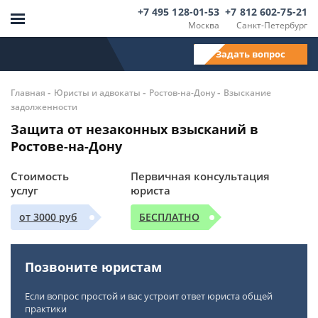
+7 495 128-01-53
+7 812 602-75-21
Москва
Санкт-Петербург
Задать вопрос
-
-
-
Главная
Юристы и адвокаты
Ростов-на-Дону
Взыскание
задолженности
Защита от незаконных взысканий в
Ростове-на-Дону
Стоимость
Первичная консультация
услуг
юриста
от 3000 руб
БЕСПЛАТНО
Позвоните юристам
Если вопрос простой и вас устроит ответ юриста общей
практики