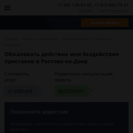
+7 495 128-01-53
+7 812 602-75-21
Москва
Санкт-Петербург
Задать вопрос
-
-
-
Главная
Юристы и адвокаты
Ростов-на-Дону
Судебные
приставы
Обжаловать действие или бездействие
приставов в Ростове-на-Дону
Стоимость
Первичная консультация
услуг
юриста
от 2000 руб
БЕСПЛАТНО
Позвоните юристам
Если вопрос простой и вас устроит ответ юриста общей
практики