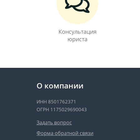
Консультация
юриста
О компании
ИНН 8501762371
ОГРН 1175029690043
Задать вопрос
Форма обратной связи