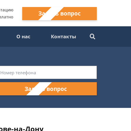
ьтацию
Задать вопрос
платно
О нас
Контакты
Задать вопрос
ове-на-Дону