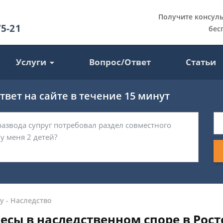
Получите консул
75-21
бес
Услуги
Вопрос/Ответ
Статьи
вет на сайте в течение 15 минут
у
-
Наследство
есы в наследственном споре в Рост