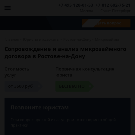
+7 495 128-01-53
+7 812 602-75-21
Москва
Санкт-Петербург
Задать вопрос
-
-
-
Главная
Юристы и адвокаты
Ростов-на-Дону
Микрозаймы
Сопровождение и анализ микрозаймного
договора в Ростове-на-Дону
Стоимость
Первичная консультация
услуг
юриста
от 3500 руб
БЕСПЛАТНО
Позвоните юристам
Если вопрос простой и вас устроит ответ юриста общей
практики