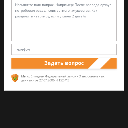
Александр Захаров
Специалист по уголовным делам
5 лет опыта частной юридической практики,
Задать вопрос
а также работал в прокуратуре и
следственных органах
Мы соблюдаем Федеральный закон «О персональных
данных»
от 27.07.2006 N 152-ФЗ