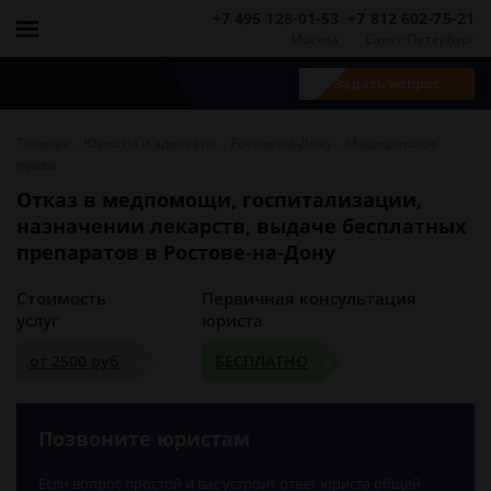
+7 495 128-01-53
+7 812 602-75-21
Москва
Санкт-Петербург
Задать вопрос
-
-
-
Главная
Юристы и адвокаты
Ростов-на-Дону
Медицинское
право
Отказ в медпомощи, госпитализации,
назначении лекарств, выдаче бесплатных
препаратов в Ростове-на-Дону
Стоимость
Первичная консультация
услуг
юриста
от 2500 руб
БЕСПЛАТНО
Позвоните юристам
Если вопрос простой и вас устроит ответ юриста общей