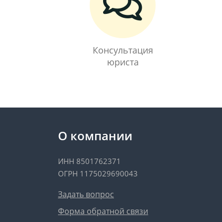
Консультация
юриста
О компании
ИНН 8501762371
ОГРН 1175029690043
Задать вопрос
Форма обратной связи