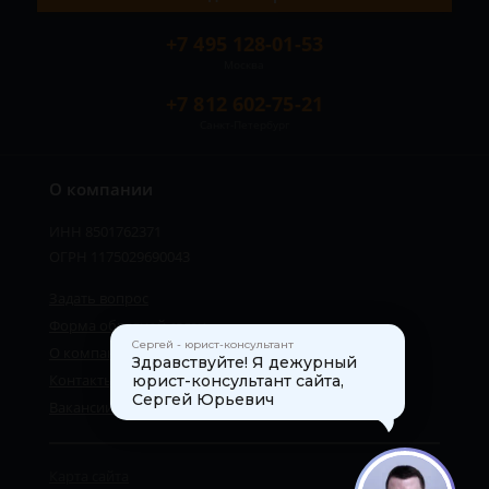
+7 495 128-01-53
Москва
+7 812 602-75-21
Санкт-Петербург
О компании
ИНН 8501762371
ОГРН 1175029690043
Задать вопрос
Форма обратной связи
Сергей - юрист-консультант
О компании
Здравствуйте! Я дежурный
Контакты
юрист-консультант сайта,
Сергей Юрьевич
Вакансии
Карта сайта
1