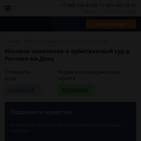
+7 495 128-01-53
+7 812 602-75-21
Москва
Санкт-Петербург
Задать вопрос
-
-
-
Главная
Юристы и адвокаты
Ростов-на-Дону
Иски
Исковое заявление в арбитражный суд в
Ростове-на-Дону
Стоимость
Первичная консультация
услуг
юриста
от 1500 руб
БЕСПЛАТНО
Позвоните юристам
Если вопрос простой и вас устроит ответ юриста общей
практики