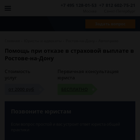
+7 495 128-01-53
+7 812 602-75-21
Москва
Санкт-Петербург
Задать вопрос
-
-
-
Главная
Юристы и адвокаты
Ростов-на-Дону
Автоправо
Помощь при отказе в страховой выплате в
Ростове-на-Дону
Стоимость
Первичная консультация
услуг
юриста
от 2000 руб
БЕСПЛАТНО
Позвоните юристам
Если вопрос простой и вас устроит ответ юриста общей
практики