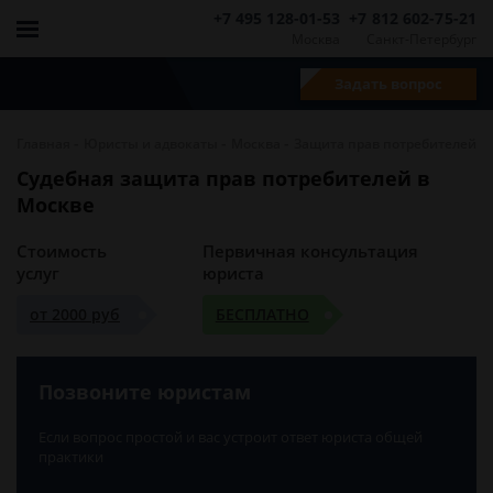
+7 495 128-01-53
+7 812 602-75-21
Москва
Санкт-Петербург
Задать вопрос
-
-
-
Главная
Юристы и адвокаты
Москва
Защита прав потребителей
Судебная защита прав потребителей в
Москве
Стоимость
Первичная консультация
услуг
юриста
от 2000 руб
БЕСПЛАТНО
Позвоните юристам
Если вопрос простой и вас устроит ответ юриста общей
практики