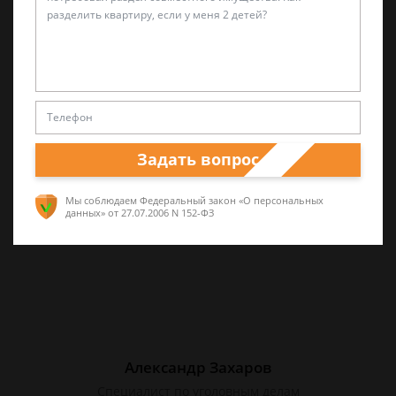
Лариса Матвиенко
Практикующий эксперт по УКРФ
Уголовные дела (суд, следствие) любой
сложности. Четкое правдивое изложение
перспектив спора и грамотная работа по
Задать вопрос
сбору доказательств. Работа на результат.
Мы соблюдаем Федеральный закон «О персональных
данных»
от 27.07.2006 N 152-ФЗ
Александр Захаров
Специалист по уголовным делам