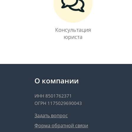
Консультация
юриста
О компании
ИНН 8501762371
ОГРН 1175029690043
Задать вопрос
Форма обратной связи