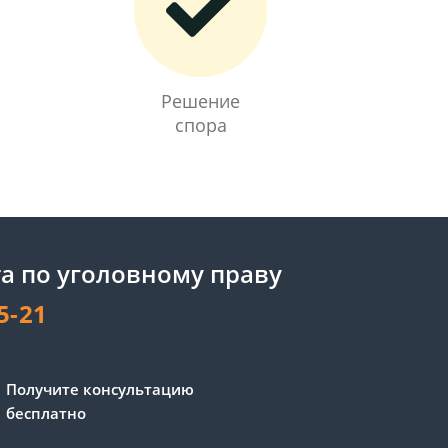
Решение
спора
а по уголовному праву
5-21
Сергей - юрист-консультант
Получите консультацию
Здравствуйте! Я дежурный
бесплатно
юрист-консультант сайта,
Сергей Юрьевич