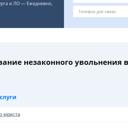
урга и ЛО — Ежедневно,
ание незаконного увольнения 
слуги
о юриста