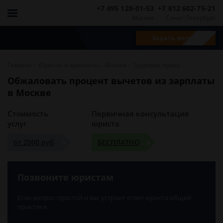
+7 495 128-01-53
+7 812 602-75-21
Москва
Санкт-Петербург
Задать вопрос
-
-
-
Главная
Юристы и адвокаты
Москва
Трудовое право
Обжаловать процент вычетов из зарплаты
в Москве
Стоимость
Первичная консультация
услуг
юриста
от 2000 руб
БЕСПЛАТНО
Позвоните юристам
Если вопрос простой и вас устроит ответ юриста общей
практики