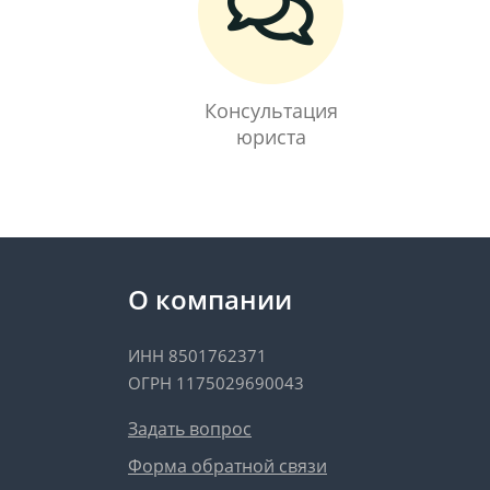
Консультация
юриста
О компании
ИНН 8501762371
ОГРН 1175029690043
Задать вопрос
Форма обратной связи