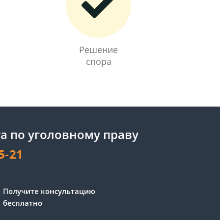
Решение
спора
а по уголовному праву
5-21
Сергей - юрист-консультант
Получите консультацию
Здравствуйте! Я дежурный
бесплатно
юрист-консультант сайта,
Сергей Юрьевич