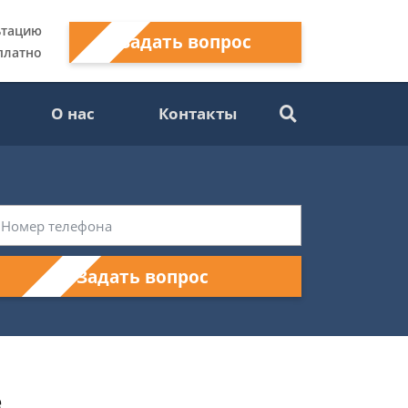
ьтацию
Задать вопрос
платно
О нас
Контакты
Задать вопрос
е