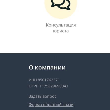
Консультация
юриста
О компании
ИНН 8501762371
ОГРН 1175029690043
Задать вопрос
Форма обратной связи