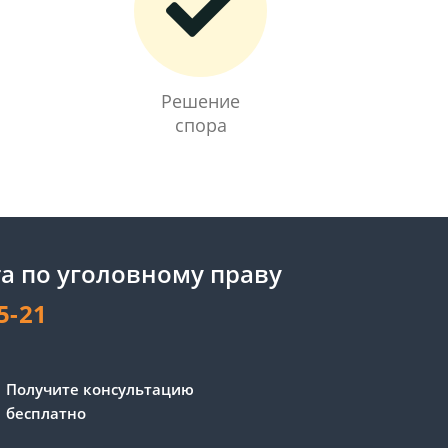
Решение
спора
а по уголовному праву
5-21
Сергей - юрист-консультант
Получите консультацию
Здравствуйте! Я дежурный
бесплатно
юрист-консультант сайта,
Сергей Юрьевич