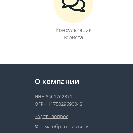
Консультация
юриста
О компании
ИНН 8501762371
ОГРН 1175029690043
Задать вопрос
Форма обратной связи