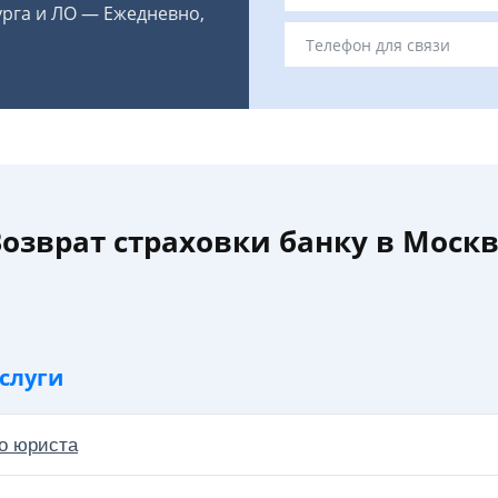
урга и ЛО — Ежедневно,
озврат страховки банку в Моск
слуги
о юриста