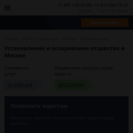
+7 495 128-01-53
+7 812 602-75-21
Москва
Санкт-Петербург
Задать вопрос
-
-
-
Главная
Юристы и адвокаты
Москва
Семейное право
Установление и оспаривание отцовства в
Москве
Стоимость
Первичная консультация
услуг
юриста
от 2500 руб
БЕСПЛАТНО
Позвоните юристам
Если вопрос простой и вас устроит ответ юриста общей
практики