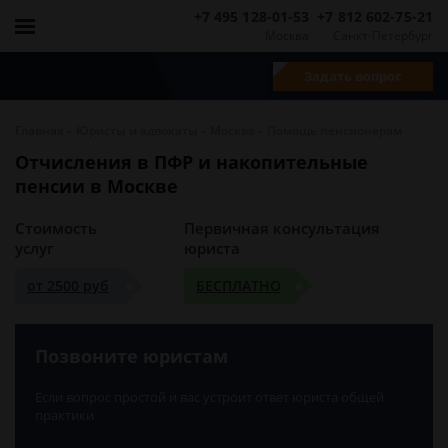
+7 495 128-01-53
+7 812 602-75-21
Москва
Санкт-Петербург
Задать вопрос
-
-
-
Главная
Юристы и адвокаты
Москва
Помощь пенсионерам
Отчисления в ПФР и накопительные
пенсии в Москве
Стоимость
Первичная консультация
услуг
юриста
от 2500 руб
БЕСПЛАТНО
Позвоните юристам
Если вопрос простой и вас устроит ответ юриста общей
практики