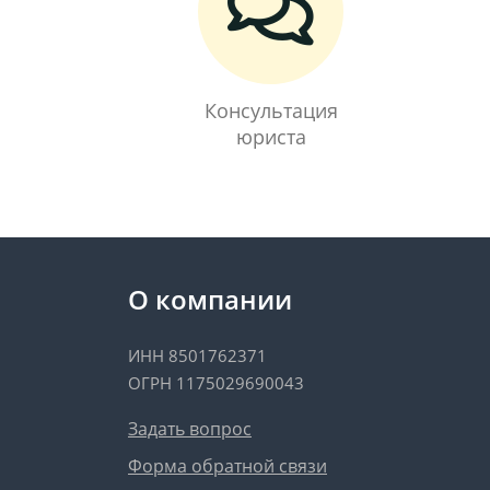
Консультация
юриста
О компании
ИНН 8501762371
ОГРН 1175029690043
Задать вопрос
Форма обратной связи