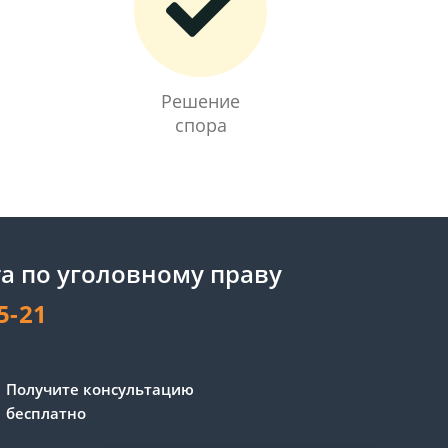
Решение
спора
а по уголовному праву
5-21
Сергей - юрист-консультант
Получите консультацию
Здравствуйте! Я дежурный
бесплатно
юрист-консультант сайта,
Сергей Юрьевич