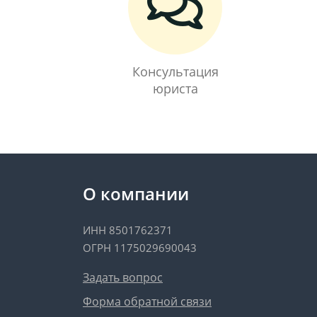
Консультация
юриста
О компании
ИНН 8501762371
ОГРН 1175029690043
Задать вопрос
Форма обратной связи