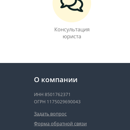
Консультация
юриста
О компании
ИНН 8501762371
ОГРН 1175029690043
Задать вопрос
Форма обратной связи