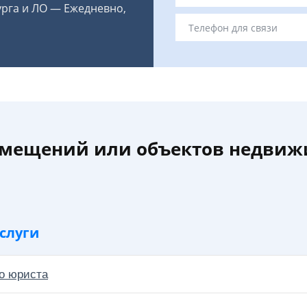
урга и ЛО — Ежедневно,
омещений или объектов недвиж
слуги
о юриста