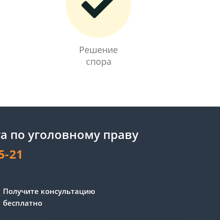
Решение
спора
а по уголовному праву
5-21
Сергей - юрист-консультант
Получите консультацию
Здравствуйте! Я дежурный
бесплатно
юрист-консультант сайта,
Сергей Юрьевич